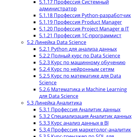
5.1.17
Профессия Cистемный
администратор
5.1.18
Профессия Python-разработчик
5.1.19
Профессия Product Manager
5.1.20
Профессия Project Manager в IT
5.1.21
Профессия 1С-программист
5.2
Линейка Data Science
5.2.1
Python для анализа данных
5.2.2
Полный курс по Data Science
5.2.3
Курс по машинному обучению
5.2.4
Курс по нейронным сетям
5.2.5
Курс по математике для Data
Science
5.2.6
Математика и Machine Learning
для Data Science
5.3
Линейка Аналитика
5.3.1
Профессия Аналитик данных
5.3.2
Специализация Аналитик данных
5.3.3
Курс анализ данных в BI
5.3.4
Профессия маркетолог-аналитик
5.3.5
Курс-тренажер по SQL для