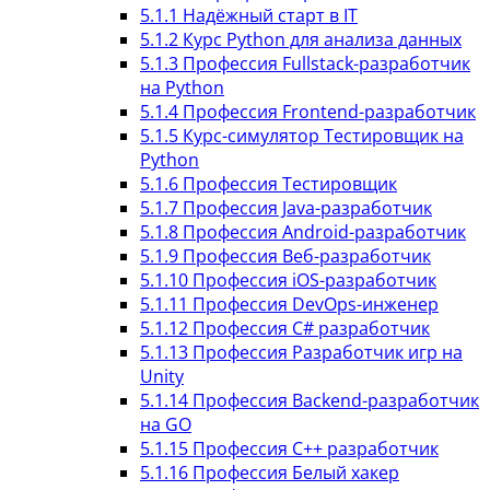
5.1.1
Надёжный старт в IT
5.1.2
Курс Python для анализа данных
5.1.3
Профессия Fullstack-разработчик
на Python
5.1.4
Профессия Frontend-разработчик
5.1.5
Курс-симулятор Тестировщик на
Python
5.1.6
Профессия Тестировщик
5.1.7
Профессия Java-разработчик
5.1.8
Профессия Android-разработчик
5.1.9
Профессия Веб-разработчик
5.1.10
Профессия iOS-разработчик
5.1.11
Профессия DevOps-инженер
5.1.12
Профессия C# разработчик
5.1.13
Профессия Разработчик игр на
Unity
5.1.14
Профессия Backend-разработчик
на GO
5.1.15
Профессия C++ разработчик
5.1.16
Профессия Белый хакер